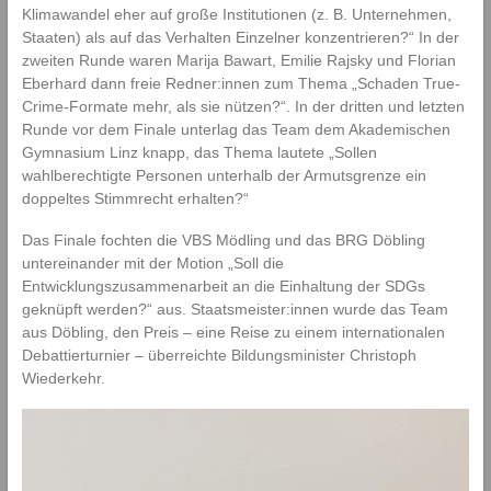
l
Klimawandel eher auf große Institutionen (z. B. Unternehmen,
d
Staaten) als auf das Verhalten Einzelner konzentrieren?“ In der
u
zweiten Runde waren Marija Bawart, Emilie Rajsky und Florian
n
Eberhard dann freie Redner:innen zum Thema „Schaden True-
g
Crime-Formate mehr, als sie nützen?“. In der dritten und letzten
s
Runde vor dem Finale unterlag das Team dem Akademischen
a
Gymnasium Linz knapp, das Thema lautete „Sollen
n
wahlberechtigte Personen unterhalb der Armutsgrenze ein
s
doppeltes Stimmrecht erhalten?“
t
a
Das Finale fochten die VBS Mödling und das BRG Döbling
l
untereinander mit der Motion „Soll die
t
Entwicklungszusammenarbeit an die Einhaltung der SDGs
f
geknüpft werden?“ aus. Staatsmeister:innen wurde das Team
ü
aus Döbling, den Preis – eine Reise zu einem internationalen
r
Debattierturnier – überreichte Bildungsminister Christoph
E
Wiederkehr.
l
e
m
e
n