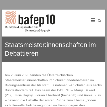
B
Skip
to
A
content
f
E
Staatsmeister:innenschaften im
P
Debattieren
1
0
B
Am 2. Juni 2026 fanden die Österreichischen
u
Staatsmeister:innenschaften im Schüler:innedebattieren im
n
Bildungszentrum der AK statt. Es nahmen 24 Schulen aus sechs
d
Bundesländern teil.
Das Team der BAfEP10 – Marija Bawart
e
(2c), Emilie Rajsky, Florian Eberhard (beide 2b) und Annie Süss
s
– gewann die Debatte der ersten Runde zum Thema „Sollen
b
sich Umweltschutzbewegungen im Kampf gegen den
i