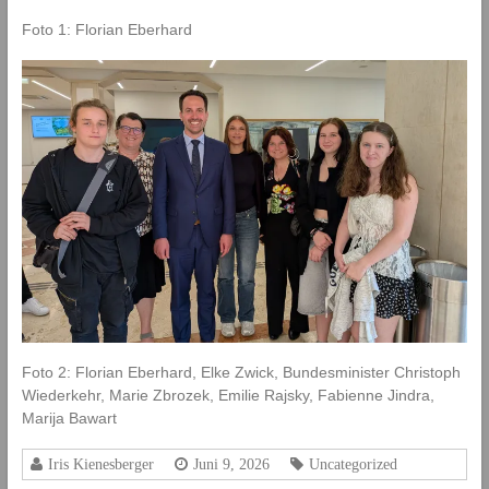
Foto 1: Florian Eberhard
Foto 2: Florian Eberhard, Elke Zwick, Bundesminister Christoph
Wiederkehr, Marie Zbrozek, Emilie Rajsky, Fabienne Jindra,
Marija Bawart
Iris Kienesberger
Juni 9, 2026
Uncategorized