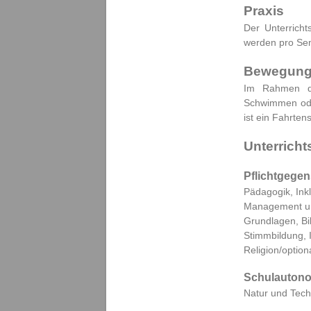
Praxis
t
a
Der Unterricht
r
werden pro Sem
p
ä
Bewegung
d
Im Rahmen des
a
Schwimmen oder
g
ist ein Fahrte
o
g
Unterrich
i
k
Pflichtgege
Pädagogik, Inkl
Management und
Grundlagen, Bi
Stimmbildung, 
Religion/optiona
Schulautono
Natur und Techn