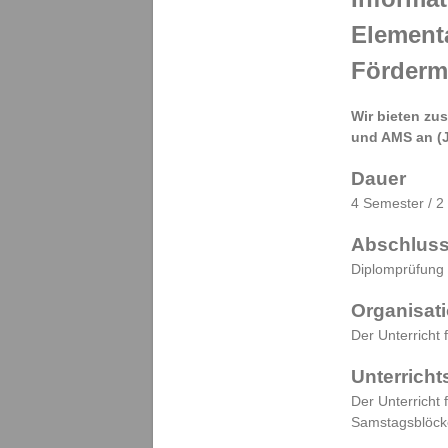
i
l
Elementa
d
u
Förderm
n
g
Wir bieten zu
s
und AMS an (J
a
n
Dauer
s
t
4 Semester / 2
a
Abschlus
l
t
Diplomprüfung
f
ü
Organisat
r
Der Unterricht 
E
l
Unterricht
e
Der Unterricht 
m
Samstagsblöck
e
n