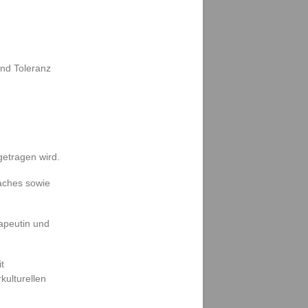
und Toleranz
getragen wird.
oaches sowie
apeutin und
t
kulturellen