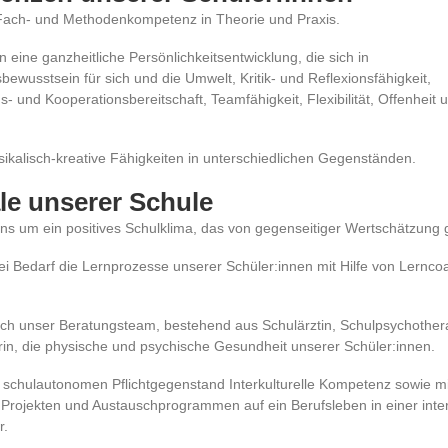
 Fach- und Methodenkompetenz in Theorie und Praxis.
n eine ganzheitliche Persönlichkeitsentwicklung, die sich in
ewusstsein für sich und die Umwelt, Kritik- und Reflexionsfähigkeit,
 und Kooperationsbereitschaft, Teamfähigkeit, Flexibilität, Offenheit 
sikalisch-kreative Fähigkeiten in unterschiedlichen Gegenständen.
e unserer Schule
s um ein positives Schulklima, das von gegenseitiger Wertschätzung 
bei Bedarf die Lernprozesse unserer Schüler:innen mit Hilfe von Lernc
rch unser Beratungsteam, bestehend aus Schulärztin, Schulpsychother
rin, die physische und psychische Gesundheit unserer Schüler:innen.
m schulautonomen Pflichtgegenstand Interkulturelle Kompetenz sowie mi
 Projekten und Austauschprogrammen auf ein Berufsleben in einer inter
r.