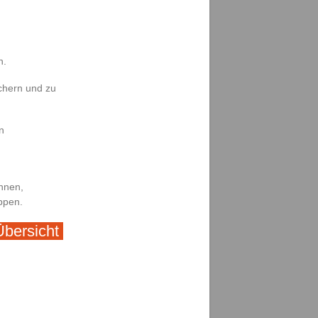
n.
ichern und zu
n
nnen,
ppen.
bersicht