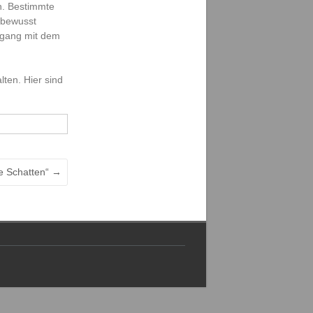
n.
Bestimmte
 bewusst
mgang mit dem
ten. Hier sind
se Schatten“
→