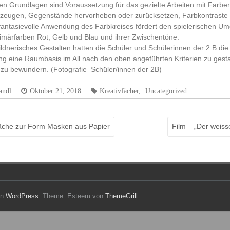
hen Grundlagen sind Voraussetzung für das gezielte Arbeiten mit Farbe
zeugen, Gegenstände hervorheben oder zurücksetzen, Farbkontraste
 fantasievolle Anwendung des Farbkreises fördert den spielerischen U
imärfarben Rot, Gelb und Blau und ihrer Zwischentöne.
ildnerisches Gestalten hatten die Schüler und Schülerinnen der 2 B die
ng eine Raumbasis im All nach den oben angeführten Kriterien zu gestal
 zu bewundern. (Fotografie_Schüler/innen der 2B)
andl
Oktober 21, 2018
Kreativfächer
,
Uncategorized
äche zur Form Masken aus Papier
Film – „Der weis
on
WordPress
. Theme: Esteem von
ThemeGrill
.