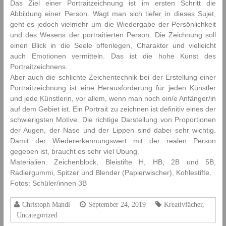
Das Ziel einer Portraitzeichnung ist im ersten Schritt die
l
Abbildung einer Person. Wagt man sich tiefer in dieses Sujet,
d
geht es jedoch vielmehr um die Wiedergabe der Persönlichkeit
u
und des Wesens der portraitierten Person. Die Zeichnung soll
n
einen Blick in die Seele offenlegen, Charakter und vielleicht
g
auch Emotionen vermitteln. Das ist die hohe Kunst des
s
Portraitzeichnens.
a
n
Aber auch die schlichte Zeichentechnik bei der Erstellung einer
s
Portraitzeichnung ist eine Herausforderung für jeden Künstler
t
und jede Künstlerin, vor allem, wenn man noch ein/e Anfänger/in
a
auf dem Gebiet ist. Ein Portrait zu zeichnen ist definitiv eines der
l
schwierigsten Motive. Die richtige Darstellung von Proportionen
t
der Augen, der Nase und der Lippen sind dabei sehr wichtig.
f
Damit der Wiedererkennungswert mit der realen Person
ü
gegeben ist, braucht es sehr viel Übung.
r
Materialien: Zeichenblock, Bleistifte H, HB, 2B und 5B,
E
Radiergummi, Spitzer und Blender (Papierwischer), Kohlestifte.
l
Fotos: Schüler/innen 3B
e
m
Christoph Mandl
September 24, 2019
Kreativfächer
,
e
Uncategorized
n