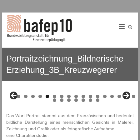
B
Skip
to
A
content
f
E
Portraitzeichnung_Bildnerische
P
Erziehung_3B_Kreuzwegerer
1
0
B
0
1
2
3
4
5
6
7
u
8
9
0
1
2
3
4
n
d
Das Wort Portrait stammt aus dem Französischen und bedeutet
e
bildliche Darstellung eines menschlichen Gesichts in Malerei,
s
Zeichnung und Grafik oder als fotografische Aufnahme;
b
eine Charakterstudie.
i