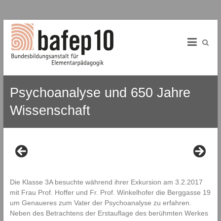
B
Skip
to
A
content
f
E
Psychoanalyse und 650 Jahre
P
Wissenschaft
1
0
B
u
n
d
Die Klasse 3A besuchte während ihrer Exkursion am 3.2.2017
e
mit Frau Prof. Hoffer und Fr. Prof. Winkelhofer die Berggasse 19
s
um Genaueres zum Vater der Psychoanalyse zu erfahren.
b
Neben des Betrachtens der Erstauflage des berühmten Werkes
i