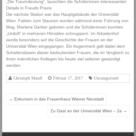
„Die Traumdeutung“, lauschten die Schülerinnen interessanten
l
Details in Freuds Praxis.
d
Die nächste Station war das Hauptgebäude der Universität
u
Wien. Fakten zum Staunen wurden während einer Führung von
n
Mag. Marlene Gerber geboten und die Schülerinnen konnten
g
„Uniluft“ in mehreren Hörsälen schnuppern. Im Arkadenhof
s
wurde besonders auf die Geschichte der Frauen an der
a
Universität Wien eingegangen. Ein Augenmerk galt dabei dem
n
s
Schattendasein dieser bedeutenden Frauen, die im Vergleich zu
t
ihren männlichen Kollegen bis heute viel seltener gewürdigt
a
werden.
l
t
Christoph Mandl
Februar 17, 2017
Uncategorized
f
ü
r
←
Exkursion in das Frauenhaus Wiener Neustadt
E
l
Zu Gast an der Universität Wien – 2a
→
e
m
e
n