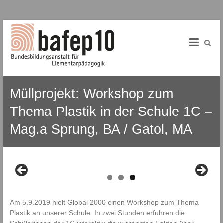
B
Skip
to
A
content
f
E
Müllprojekt: Workshop zum
P
Thema Plastik in der Schule 1C –
1
Mag.a Sprung, BA / Gatol, MA
0
B
u
n
d
e
s
Am 5.9.2019 hielt Global 2000 einen Workshop zum Thema
b
Plastik an unserer Schule. In zwei Stunden erfuhren die
i