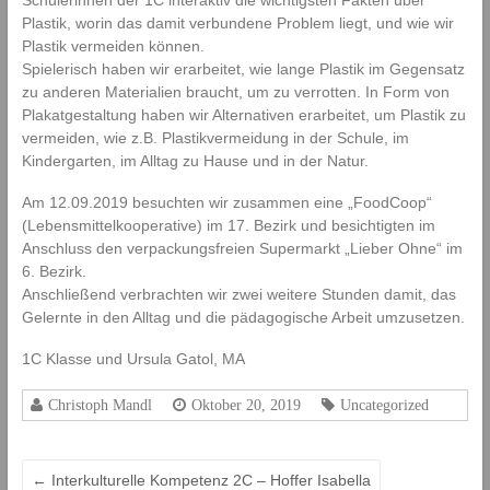
Schülerinnen der 1C interaktiv die wichtigsten Fakten über
l
Plastik, worin das damit verbundene Problem liegt, und wie wir
d
Plastik vermeiden können.
u
Spielerisch haben wir erarbeitet, wie lange Plastik im Gegensatz
n
zu anderen Materialien braucht, um zu verrotten. In Form von
g
Plakatgestaltung haben wir Alternativen erarbeitet, um Plastik zu
s
vermeiden, wie z.B. Plastikvermeidung in der Schule, im
a
Kindergarten, im Alltag zu Hause und in der Natur.
n
s
Am 12.09.2019 besuchten wir zusammen eine „FoodCoop“
t
(Lebensmittelkooperative) im 17. Bezirk und besichtigten im
a
Anschluss den verpackungsfreien Supermarkt „Lieber Ohne“ im
l
6. Bezirk.
t
Anschließend verbrachten wir zwei weitere Stunden damit, das
f
Gelernte in den Alltag und die pädagogische Arbeit umzusetzen.
ü
r
1C Klasse und Ursula Gatol, MA
E
l
Christoph Mandl
Oktober 20, 2019
Uncategorized
e
m
e
n
←
Interkulturelle Kompetenz 2C – Hoffer Isabella