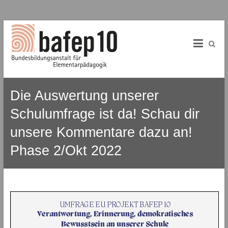
B
Skip
to
A
content
f
E
Die Auswertung unserer
P
Schulumfrage ist da! Schau dir
1
unsere Kommentare dazu an!
0
Phase 2/Okt 2022
B
u
n
d
e
s
b
i