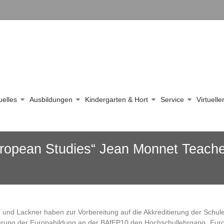
uelles
Ausbildungen
Kindergarten & Hort
Service
Virtuell
ropean Studies“ Jean Monnet Teache
n und Lackner haben zur Vorbereitung auf die Akkreditierung der Schul
ierung der Europabildung an der BAfEP10 den Hochschullehrgang „Eur