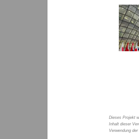
t
a
r
p
ä
d
a
g
o
g
i
k
Dieses Projekt w
Inhalt dieser Ver
Verwendung der 