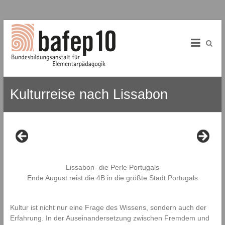
B
Skip
to
A
content
f
E
Kulturreise nach Lissabon
P
1
0
B
u
Lissabon- die Perle Portugals
n
Ende August reist die 4B in die größte Stadt Portugals
d
e
s
Kultur ist nicht nur eine Frage des Wissens, sondern auch der
b
Erfahrung. In der Auseinandersetzung zwischen Fremdem und
i