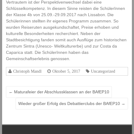
Vertrautem ist der Perspektivenwechsel dabei eine
l
Schlüsselkompetenz. In diesem Sinne reisten die SchülerInnen
d
der Klasse 4b von 25.09.-29.09.2017 nach Lissabon. Die
u
Schülerinnen stellten ihr eigenes Programm zusammen. So
n
wurden Reiseruten ausgekundschaftet, Preise erhoben und
g
kulturelle Besonderheiten recherchiert. Neben der
s
a
Stadtbesichtigung fanden somit auch Ausflüge zum historischen
n
Zentrum Sintra (Unesco- Weltkulturerbe) und zur Costa da
s
Caparica statt. Die SchülerInnen haben das
t
Gemeinschaftserlebnis genossen.
a
l
Christoph Mandl
Oktober 5, 2017
Uncategorized
t
f
ü
←
Maturafeier der Abschlussklassen an der BAfEP10
r
E
Wieder großer Erfolg des Debattierclubs der BAfEP10
→
l
e
m
e
n