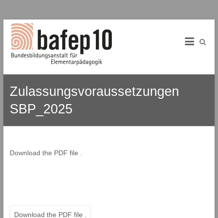
B
Skip
to
A
content
f
E
Zulassungsvoraussetzungen
P
SBP_2025
1
0
B
Download the PDF file .
u
n
d
e
s
b
i
Download the PDF file .