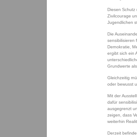
t
Diesen Schutz 
a
Zivilcourage u
r
Jugendlichen s
p
ä
Die Auseinander
d
sensibilisieren
a
Demokratie, Me
g
ergibt sich ein
o
g
unterschiedlic
i
Grundwerte al
k
Gleichzeitig mü
oder bewusst u
Mit der Ausstel
dafür sensibili
ausgegrenzt un
zeigen, dass V
weiterhin Realit
Derzeit befinde