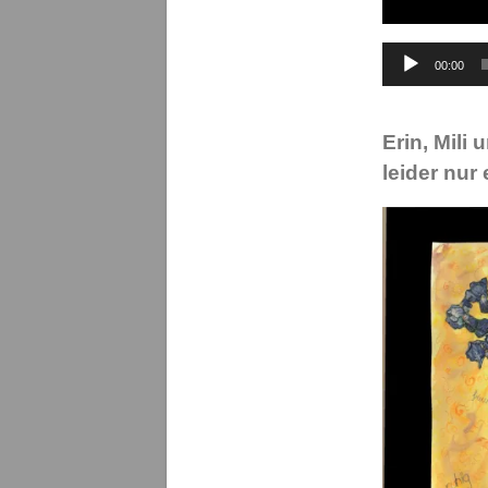
Audio-
00:00
Player
Erin, Mili
leider nur