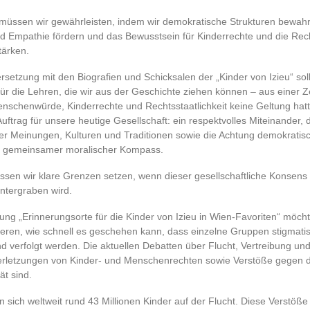
müssen wir gewährleisten, indem wir demokratische Strukturen bewah
nd Empathie fördern und das Bewusstsein für Kinderrechte und die Rec
tärken.
setzung mit den Biografien und Schicksalen der „Kinder von Izieu“ sol
 für die Lehren, die wir aus der Geschichte ziehen können – aus einer Ze
nschenwürde, Kinderrechte und Rechtsstaatlichkeit keine Geltung hat
 Auftrag für unsere heutige Gesellschaft: ein respektvolles Miteinander,
her Meinungen, Kulturen und Traditionen sowie die Achtung demokratis
s gemeinsamer moralischer Kompass.
ssen wir klare Grenzen setzen, wenn dieser gesellschaftliche Konsens i
ntergraben wird.
lung „Erinnerungsorte für die Kinder von Izieu in Wien-Favoriten“ möch
sieren, wie schnell es geschehen kann, dass einzelne Gruppen stigmatisi
d verfolgt werden. Die aktuellen Debatten über Flucht, Vertreibung und
erletzungen von Kinder- und Menschenrechten sowie Verstöße gegen d
ät sind.
n sich weltweit rund 43 Millionen Kinder auf der Flucht. Diese Verstöß