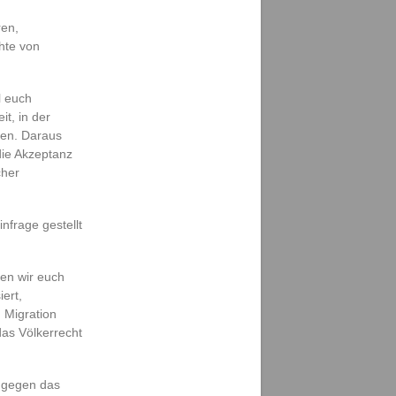
ren,
hte von
l euch
it, in der
ten. Daraus
 die Akzeptanz
cher
nfrage gestellt
ten wir euch
ert,
 Migration
as Völkerrecht
e gegen das