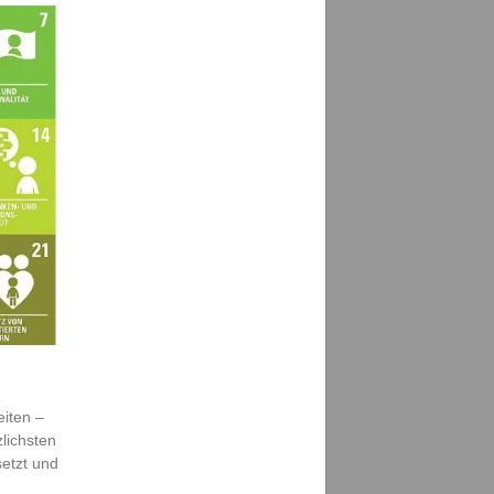
eiten –
zlichsten
setzt und