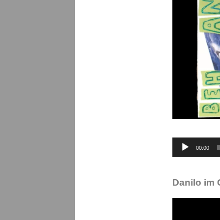
Audio-
00:00
Player
Danilo im 