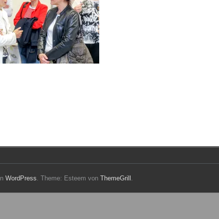
on
WordPress
. Theme: Esteem von
ThemeGrill
.