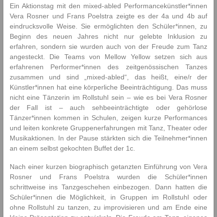
t
Ein Aktionstag mit den mixed-abled Performancekünstler*innen
a
Vera Rosner und Frans Poelstra zeigte es der 4a und 4b auf
r
eindrucksvolle Weise. Sie ermöglichten den Schüler*innen, zu
p
Beginn des neuen Jahres nicht nur gelebte Inklusion zu
ä
erfahren, sondern sie wurden auch von der Freude zum Tanz
d
angesteckt.
Die Teams von Mellow Yellow setzen sich aus
a
erfahrenen Performer*innen des zeitgenössischen Tanzes
g
zusammen und sind „mixed-abled“, das heißt, eine/r der
o
Künstler*innen hat eine körperliche Beeinträchtigung. Das muss
g
nicht eine Tänzerin im Rollstuhl sein – wie es bei Vera Rosner
i
der Fall ist – auch sehbeeinträchtigte oder gehörlose
k
Tänzer*innen kommen in Schulen, zeigen kurze Performances
und leiten konkrete Gruppenerfahrungen mit Tanz, Theater oder
Musikaktionen. In der Pause stärkten sich die Teilnehmer*innen
an einem selbst gekochten Buffet der 1c.
Nach einer kurzen biographisch getanzten Einführung von Vera
Rosner und Frans Poelstra wurden die Schüler*innen
schrittweise ins Tanzgeschehen einbezogen. Dann hatten die
Schüler*innen die Möglichkeit, in Gruppen im Rollstuhl oder
ohne Rollstuhl zu tanzen, zu improvisieren und am Ende eine