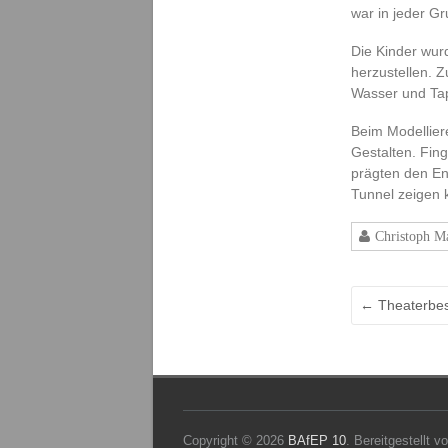
i
war in jeder G
l
d
Die Kinder wur
u
herzustellen. 
n
Wasser und Tape
g
s
Beim Modellier
a
Gestalten. Fing
n
prägten den En
s
Tunnel zeigen 
t
a
Christoph M
l
t
f
ü
←
Theaterbes
r
E
l
e
m
e
Copyright © 2026
BAfEP 10
. Bereitgestellt v
n