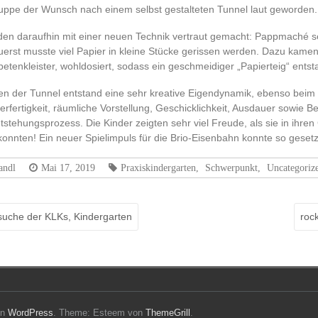
ruppe der Wunsch nach einem selbst gestalteten Tunnel laut geworden.
den daraufhin mit einer neuen Technik vertraut gemacht: Pappmaché s
Zuerst musste viel Papier in kleine Stücke gerissen werden. Dazu kame
tenkleister, wohldosiert, sodass ein geschmeidiger „Papierteig“ entst
en der Tunnel entstand eine sehr kreative Eigendynamik, ebenso beim 
erfertigkeit, räumliche Vorstellung, Geschicklichkeit, Ausdauer sowie
tstehungsprozess. Die Kinder zeigten sehr viel Freude, als sie in ihre
konnten! Ein neuer Spielimpuls für die Brio-Eisenbahn konnte so geset
andl
Mai 17, 2019
Praxiskindergarten
,
Schwerpunkt
,
Uncategoriz
uche der KLKs, Kindergarten
roc
on
WordPress
. Theme: Esteem von
ThemeGrill
.