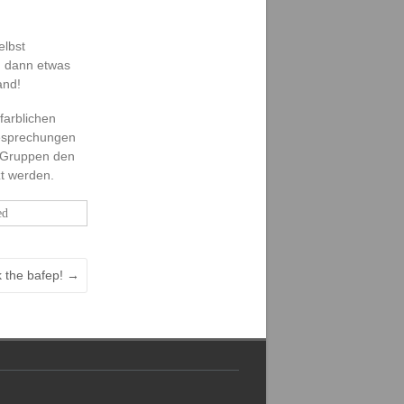
elbst
n dann etwas
and!
farblichen
 Besprechungen
n Gruppen den
zt werden.
ed
k the bafep!
→